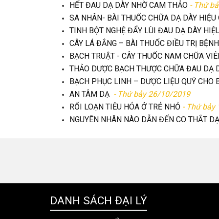
HẾT ĐAU DẠ DÀY NHỜ CAM THẢO
- Thứ b
SA NHÂN- BÀI THUỐC CHỮA DẠ DÀY HIỆU
TINH BỘT NGHỆ ĐẨY LÙI ĐAU DẠ DÀY HIỆ
CÂY LÁ ĐẮNG – BÀI THUỐC ĐIỀU TRỊ BỆNH
BẠCH TRUẬT - CÂY THUỐC NAM CHỮA VIÊ
THẢO DƯỢC BẠCH THƯỢC CHỮA ĐAU DẠ D
BẠCH PHỤC LINH – DƯỢC LIỆU QUÝ CHO B
AN TÂM DẠ
- Thứ bảy 26/10/2019
RỐI LOẠN TIÊU HÓA Ở TRẺ NHỎ
- Thứ bảy
NGUYÊN NHÂN NÀO DẪN ĐẾN CO THẮT DẠ
DANH SÁCH ĐẠI LÝ