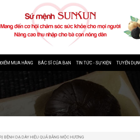
ĐIỂM MUA HÀNG
BÁC SĨ CỦA BẠN
TIN TỨC - SỰ KIỆN
TUYỂN DỤN
RỊ BỆNH DẠ DÀY HIỆU QUẢ BẰNG MỘC HƯƠNG