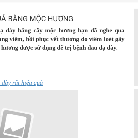
QUẢ BẰNG MỘC HƯƠNG
 dạ dày bằng cây mộc hương bạn đã nghe qua
g viêm, hồi phục vết thương do viêm loét gây
 hương được sử dụng để trị bệnh đau dạ dày.
 dày rất hiệu quả