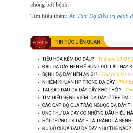
chóng bớt bệnh.
Tìm hiểu thêm:
An Tâm Dạ điều trị bệnh d
TIN TỨC LIÊN QUAN
TIÊU HÓA KÉM DO ĐÂU?
- Thứ sáu 29/01/
ĐAU DẠ DÀY NÊN ĐỂ BỤNG ĐÓI LÂU HAY 
BỆNH DẠ DÀY NÊN ĂN GÌ?
- Thứ tư 04/11/
NHIỄM KHUẨN HP TRONG DẠ DÀY
- Thứ b
TẠI SAO ĐAU DẠ DÀY GÂY KHÓ THỞ ?
- Th
TÌM HIỂU BỆNH VIÊM DẠ DÀY Ở TRẺ EM
-
CÁC CẤP ĐỘ CỦA TRÀO NGƯỢC DẠ DÀY T
UNG THƯ DẠ DÀY CÓ NHỮNG DẤU HIỆU N
HỘI CHỨNG DẠ DÀY – TÁ TRÀNG LÀ BỆNH 
ĐỦ ĐỦ CHỮA ĐAU DẠ DÀY NHƯ THẾ NÀO?