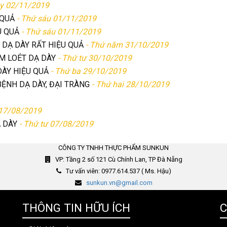
ảy 02/11/2019
 QUẢ
- Thứ sáu 01/11/2019
U QUẢ
- Thứ sáu 01/11/2019
 DẠ DÀY RẤT HIỆU QUẢ
- Thứ năm 31/10/2019
M LOÉT DẠ DÀY
- Thứ tư 30/10/2019
ÀY HIỆU QUẢ
- Thứ ba 29/10/2019
ỆNH DẠ DÀY, ĐẠI TRÀNG
- Thứ hai 28/10/2019
 17/08/2019
 DÀY
- Thứ tư 07/08/2019
CÔNG TY TNHH THỰC PHẨM SUNKUN
VP: Tầng 2 số 121 Cù Chính Lan, TP Đà Nẵng
Tư vấn viên: 0977.614.537 ( Ms. Hậu)
sunkun.vn@gmail.com
THÔNG TIN HỮU ÍCH
C