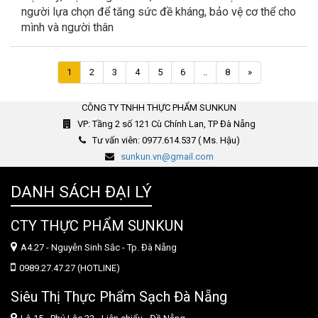
người lựa chọn để tăng sức đề kháng, bảo vệ cơ thể cho
mình và người thân
Trang
1
2
3
4
5
6
..
8
»
kế
CÔNG TY TNHH THỰC PHẨM SUNKUN
VP: Tầng 2 số 121 Cù Chính Lan, TP Đà Nẵng
Tư vấn viên: 0977.614.537 ( Ms. Hậu)
sunkun.vn@gmail.com
DANH SÁCH ĐẠI LÝ
CTY THỰC PHẨM SUNKUN
A4.27 - Nguyễn Sinh Sắc - Tp. Đà Nẵng
0989.27.47.27 (HOTLINE)
Siêu Thị Thực Phẩm Sạch Đà Nẵng