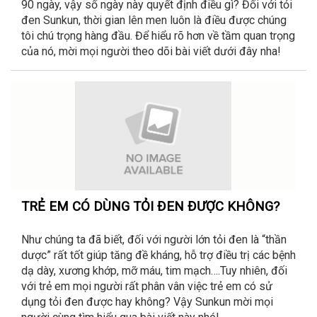
90 ngày, vậy số ngày này quyết định điều gì? Đối với tỏi
đen Sunkun, thời gian lên men luôn là điều được chúng
tôi chú trọng hàng đầu. Để hiểu rõ hơn về tầm quan trọng
của nó, mời mọi người theo dõi bài viết dưới đây nha!
TRẺ EM CÓ DÙNG TỎI ĐEN ĐƯỢC KHÔNG?
Như chúng ta đã biết, đối với người lớn tỏi đen là “thần
dược” rất tốt giúp tăng đề kháng, hỗ trợ điều trị các bệnh
dạ dày, xương khớp, mỡ máu, tim mạch….Tuy nhiên, đối
với trẻ em mọi người rất phân vân việc trẻ em có sử
dụng tỏi đen được hay không? Vậy Sunkun mời mọi