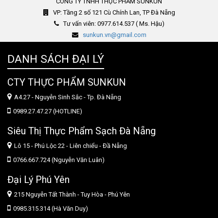
CÔNG TY TNHH THỰC PHẨM SUNKUN
VP: Tầng 2 số 121 Cù Chính Lan, TP Đà Nẵng
Tư vấn viên: 0977.614.537 ( Ms. Hậu)
sunkun.vn@gmail.com
DANH SÁCH ĐẠI LÝ
CTY THỰC PHẨM SUNKUN
A4.27 - Nguyễn Sinh Sắc - Tp. Đà Nẵng
0989.27.47.27 (HOTLINE)
Siêu Thị Thực Phẩm Sạch Đà Nẵng
Lô 15 - Phú Lộc 22 - Liên chiểu - Đầ Nẵng
0766.667.724 (Nguyễn Văn Luân)
Đại Lý Phú Yên
215 Nguyễn Tất Thành - Tuy Hòa - Phú Yên
0985.315.314 (Hà Văn Duy)