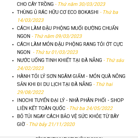
CHO CÂY TRỒNG
- Thứ năm 30/03/2023
THÙNG Ủ RÁC HỮU CƠ ECO BOKASHI
- Thứ ba
14/03/2023
CÁCH LÀM ĐẬU PHỘNG MUỐI ĐƯỜNG CHUẨN
NGON
- Thứ năm 09/03/2023
CÁCH LÀM MÓN ĐẬU PHỘNG RANG TỎI ỚT CỰC
NGON
- Thứ tư 01/03/2023
NƯỚC UỐNG TINH KHIẾT TẠI ĐÀ NẴNG
- Thứ sáu
24/02/2023
HÀNH TỎI LÝ SƠN NGÂM GIẤM - MÓN QUÀ NÔNG
SẢN KHI ĐI DU LỊCH TẠI ĐÀ NẴNG
- Thứ hai
29/08/2022
INOCHI TUYỂN ĐẠI LÝ - NHÀ PHÂN PHỐI - SHOP
LIÊN KẾT TOÀN QUỐC
- Thứ ba 24/05/2022
BỎ TÚI NGAY CÁCH BẢO VỆ SỨC KHỎE TỪ BÂY
GIỜ
- Thứ bảy 21/11/2020