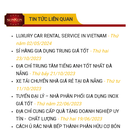
TIN TỨC LIÊN QUAN
LUXURY CAR RENTAL SERVICE IN VIETNAM
- Thứ
năm 02/05/2024
SỈ HÀNG GIA DỤNG TRUNG GIÁ TỐT
- Thứ hai
23/10/2023
ĐỊA CHỈ TRUNG TÂM TIẾNG ANH TỐT NHẤT ĐÀ
NẴNG
- Thứ bảy 21/10/2023
XE TẢI CHUYỂN NHÀ GIÁ RẺ TẠI ĐÀ NẴNG
- Thứ tư
11/10/2023
TUYỂN ĐẠI LÝ – NHÀ PHÂN PHỐI GIA DỤNG INOX
GIÁ TỐT
- Thứ năm 22/06/2023
ĐỊA CHỈ CUNG CẤP QUÀ TẶNG DOANH NGHIỆP UY
TÍN - CHẤT LƯỢNG
- Thứ hai 19/06/2023
CÁCH Ủ RÁC NHÀ BẾP THÀNH PHÂN HỮU CƠ BÓN