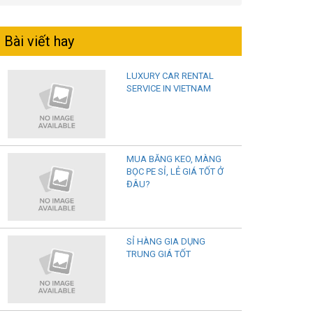
Bài viết hay
LUXURY CAR RENTAL
SERVICE IN VIETNAM
MUA BĂNG KEO, MÀNG
BỌC PE SỈ, LẺ GIÁ TỐT Ở
ĐÂU?
SỈ HÀNG GIA DỤNG
TRUNG GIÁ TỐT