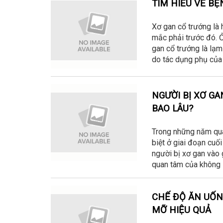
TÌM HIỂU VỀ B
Xơ gan cổ trướng là 
mắc phải trước đó. Ở
gan cổ trướng là lạm 
do tác dụng phụ của
NGƯỜI BỊ XƠ GA
BAO LÂU?
Trong những năm qua,
biệt ở giai đoạn cuối
người bị xơ gan vào 
quan tâm của không í
CHẾ ĐỘ ĂN UỐN
MỠ HIỆU QUẢ