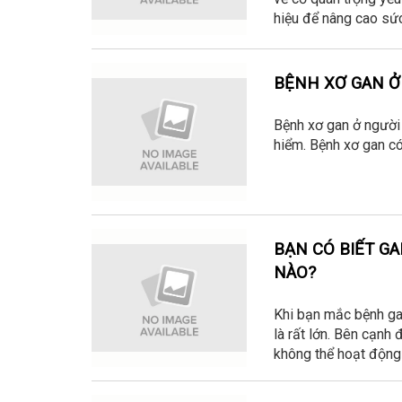
hiệu để nâng cao sức
BỆNH XƠ GAN Ở
Bệnh xơ gan ở người 
hiểm. Bệnh xơ gan có
BẠN CÓ BIẾT G
NÀO?
Khi bạn mắc bệnh ga
là rất lớn. Bên cạnh 
không thể hoạt động 