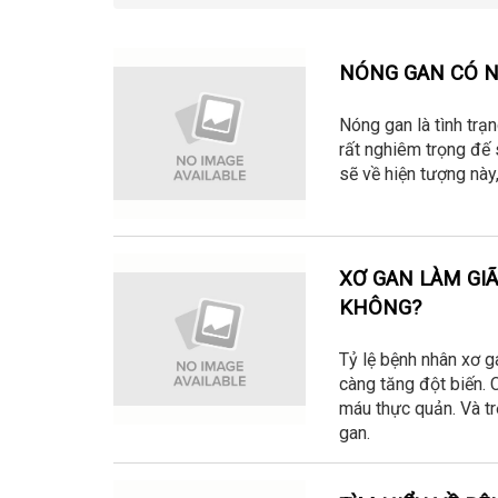
NÓNG GAN CÓ 
Nóng gan là tình trạ
rất nghiêm trọng đế 
sẽ về hiện tượng này
XƠ GAN LÀM GI
KHÔNG?
Tỷ lệ bệnh nhân xơ 
càng tăng đột biến. 
máu thực quản. Và tr
gan.