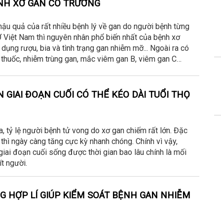
ỆNH XƠ GAN CỔ TRƯỚNG
hậu quả của rất nhiều bệnh lý về gan do người bệnh từng
 Việt Nam thì nguyên nhân phổ biến nhất của bệnh xơ
dụng rượu, bia và tình trạng gan nhiễm mỡ... Ngoài ra có
 thuốc, nhiễm trùng gan, mắc viêm gan B, viêm gan C…
N GIAI ĐOẠN CUỐI CÓ THỂ KÉO DÀI TUỔI THỌ
 tỷ lệ người bệnh tử vong do xơ gan chiếm rất lớn. Đặc
 thì ngày càng tăng cực kỳ nhanh chóng. Chính vì vậy,
giai đoạn cuối sống được thời gian bao lâu chính là mối
t người.
G HỢP LÍ GIÚP KIỂM SOÁT BỆNH GAN NHIỄM