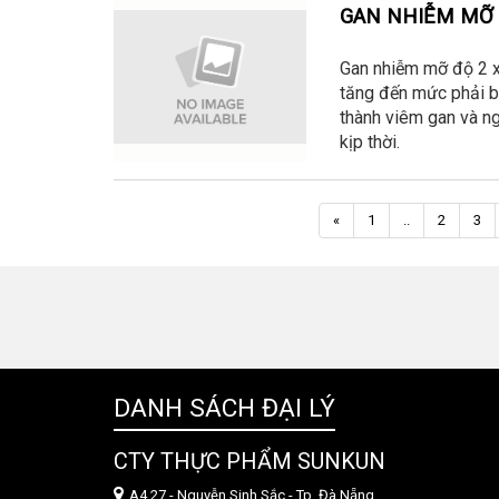
GAN NHIỄM MỠ 
Gan nhiễm mỡ độ 2 xả
tăng đến mức phải bá
thành viêm gan và ng
kịp thời.
Trang
«
1
..
2
3
trước
DANH SÁCH ĐẠI LÝ
CTY THỰC PHẨM SUNKUN
A4.27 - Nguyễn Sinh Sắc - Tp. Đà Nẵng