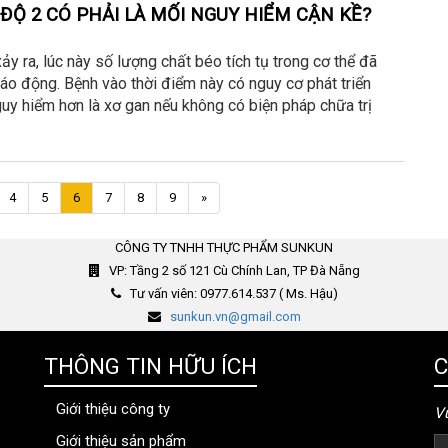
ĐỘ 2 CÓ PHẢI LÀ MỐI NGUY HIỂM CẬN KỀ?
y ra, lúc này số lượng chất béo tích tụ trong cơ thể đã
o động. Bệnh vào thời điểm này có nguy cơ phát triển
uy hiểm hơn là xơ gan nếu không có biện pháp chữa trị
Trang
4
5
6
7
8
9
»
kế
CÔNG TY TNHH THỰC PHẨM SUNKUN
VP: Tầng 2 số 121 Cù Chính Lan, TP Đà Nẵng
Tư vấn viên: 0977.614.537 ( Ms. Hậu)
sunkun.vn@gmail.com
THÔNG TIN HỮU ÍCH
C
Giới thiệu công ty
Vu
Giới thiệu sản phẩm