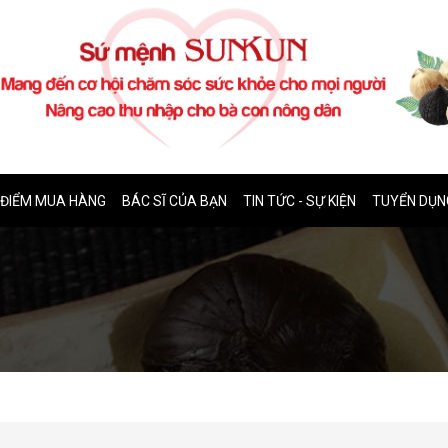
ĐIỂM MUA HÀNG
BÁC SĨ CỦA BẠN
TIN TỨC - SỰ KIỆN
TUYỂN DỤN