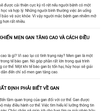
 được cải thiện cực kỳ rõ rệt nếu người bệnh có một
 học và hợp lý. Những người bình thường việc ăn uống
ể bảo vệ sức khỏe. Vì vậy người mắc bệnh gan nhiễm mỡ
g hơn rất nhiều.
HIẾN MEN GAN TĂNG CAO VÀ CÁCH ĐIỀU
cao là gì? Vì sao lại có tình trạng này? Men gan là một
rong tế bào gan. Nó góp phần rất lớn trong quá trình
 cơ thể. Một khi tế bào gan bị tổn hại, hủy hoại sẽ giải
dẫn đến chỉ số men gan tăng cao.
ẤT ĐỊNH PHẢI BIẾT VỀ GAN
đến tầm quan trọng của gan đối với cơ thể. Gan được
ộ máy điều hành cơ thể. Việc tìm hiểu kĩ lưỡng thông tin
 này. Chắc chắn sẽ giúp ích cho bạn tìm ra giải pháp hữu