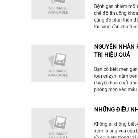
Bệnh gan nhiễm mỡ sẽ
chế độ ăn uống khoa
cũng đã phải thận đ
thì càng cần chú trọn
NGUYÊN NHÂN K
TRỊ HIỆU QUẢ
Bạn có biết men gan 
loại enzym nằm bên t
chuyển hóa chất trong
phóng men vào máu, 
NHỮNG ĐIỀU NH
Không ai không biết 
xem là ông vua của b
về cơ quan trọng yếu