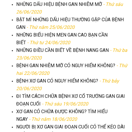
NHỮNG DẤU HIỆU BỆNH GAN NHIỄM MỠ
- Thứ sáu
26/06/2020
BẬT MÍ NHỮNG DẤU HIỆU THƯỜNG GẶP CỦA BỆNH
GAN
- Thứ năm 25/06/2020
NHỮNG BIỂU HIỆN MEN GAN CAO BẠN CẦN
BIẾT
- Thứ tư 24/06/2020
NHỮNG ĐIỀU CẦN BIẾT VỀ BỆNH NANG GAN
- Thứ ba
23/06/2020
BỆNH GAN NHIỄM MỠ CÓ NGUY HIỂM KHÔNG?
- Thứ
hai 22/06/2020
BỆNH XƠ GAN CÓ NGUY HIỂM KHÔNG?
- Thứ bảy
20/06/2020
ĐI TÌM CÁCH CHỮA BỆNH XƠ CỔ TRƯỚNG GAN GIAI
ĐOẠN CUỐI
- Thứ sáu 19/06/2020
XƠ GAN CÓ CHỮA ĐƯỢC KHÔNG? TÌM HIỂU
NGAY
- Thứ năm 18/06/2020
NGƯỜI BỊ XƠ GAN GIAI ĐOẠN CUỐI CÓ THỂ KÉO DÀI