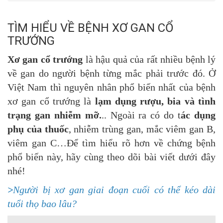
TÌM HIỂU VỀ BỆNH XƠ GAN CỔ
TRƯỚNG
Xơ gan cổ trướng
là hậu quả của rất nhiều bệnh lý
về gan do người bệnh từng mắc phải trước đó. Ở
Việt Nam thì nguyên nhân phổ biến nhất của bệnh
xơ gan cổ trướng là
lạm dụng rượu, bia và tình
trạng gan nhiễm mỡ.
.. Ngoài ra có do t
ác dụng
phụ của thuốc
, nhiễm trùng gan, mắc viêm gan B,
viêm gan C…Để tìm hiểu rõ hơn về chứng bệnh
phổ biến này, hãy cùng theo dõi bài viết dưới đây
nhé!
>
Người bị xơ gan giai đoạn cuối có thể kéo dài
tuổi thọ bao lâu?