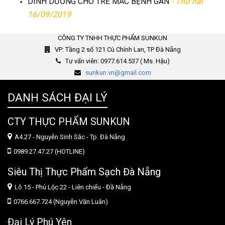
DINH DƯỠNG CHO TRẺ MẮC BỆNH GAN
- Thứ hai
16/09/2019
CÔNG TY TNHH THỰC PHẨM SUNKUN
VP: Tầng 2 số 121 Cù Chính Lan, TP Đà Nẵng
Tư vấn viên: 0977.614.537 ( Ms. Hậu)
sunkun.vn@gmail.com
DANH SÁCH ĐẠI LÝ
CTY THỰC PHẨM SUNKUN
A4.27 - Nguyễn Sinh Sắc - Tp. Đà Nẵng
0989.27.47.27 (HOTLINE)
Siêu Thị Thực Phẩm Sạch Đà Nẵng
Lô 15 - Phú Lộc 22 - Liên chiểu - Đầ Nẵng
0766.667.724 (Nguyễn Văn Luân)
Đại Lý Phú Yên