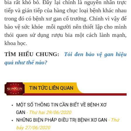
bia rất khó bỏ. Đây lại chính là nguyên nhân trực
tiếp và gián tiếp của hàng chục loại bệnh khác nhau
trong đó có bệnh xơ gan cổ trướng. Chính vì vậy để
bảo vệ sức khỏe mỗi người nên thiết lập cho mình
thói quen sử dụng rượu bia một cách lành mạnh,
khoa học.
TÌM HIỂU CHUNG:
Tỏi đen bảo vệ gan hiệu
quả như thế nào?
TIN TỨC LIÊN QUAN
MỘT SỐ THÔNG TIN CẦN BIẾT VỀ BỆNH XƠ
GAN
- Thứ hai 29/06/2020
NHỮNG BIỆN PHÁP ĐIỀU TRỊ BỆNH XƠ GAN
- Thứ
bảy 27/06/2020