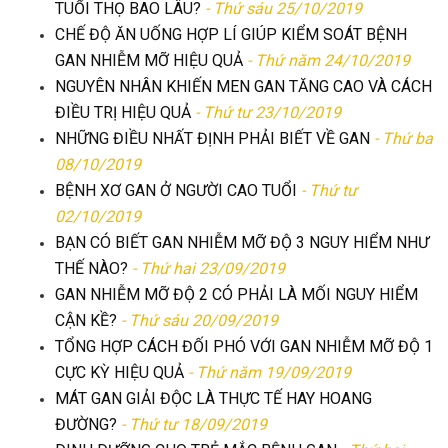
TUỔI THỌ BAO LÂU?
- Thứ sáu 25/10/2019
CHẾ ĐỘ ĂN UỐNG HỢP LÍ GIÚP KIỂM SOÁT BỆNH
GAN NHIỄM MỠ HIỆU QUẢ
- Thứ năm 24/10/2019
NGUYÊN NHÂN KHIẾN MEN GAN TĂNG CAO VÀ CÁCH
ĐIỀU TRỊ HIỆU QUẢ
- Thứ tư 23/10/2019
NHỮNG ĐIỀU NHẤT ĐỊNH PHẢI BIẾT VỀ GAN
- Thứ ba
08/10/2019
BỆNH XƠ GAN Ở NGƯỜI CAO TUỔI
- Thứ tư
02/10/2019
BẠN CÓ BIẾT GAN NHIỄM MỠ ĐỘ 3 NGUY HIỂM NHƯ
THẾ NÀO?
- Thứ hai 23/09/2019
GAN NHIỄM MỠ ĐỘ 2 CÓ PHẢI LÀ MỐI NGUY HIỂM
CẬN KỀ?
- Thứ sáu 20/09/2019
TỔNG HỢP CÁCH ĐỐI PHÓ VỚI GAN NHIỄM MỠ ĐỘ 1
CỰC KỲ HIỆU QUẢ
- Thứ năm 19/09/2019
MÁT GAN GIẢI ĐỘC LÀ THỰC TẾ HAY HOANG
ĐƯỜNG?
- Thứ tư 18/09/2019