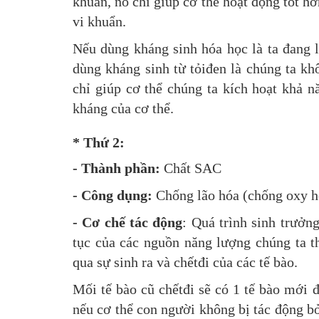
khuẩn, nó chỉ giúp cơ thể hoạt động tốt hơn
vi khuẩn.
Nếu dùng kháng sinh hóa học là ta đang 
dùng kháng sinh từ tỏiđen là chúng ta kh
chỉ giúp cơ thể chúng ta kích hoạt khả 
kháng của cơ thể.
* Thứ 2:
- Thành phần:
Chất SAC
- Công dụng:
Chống lão hóa (chống oxy hó
- Cơ chế tác động
: Quá trình sinh trưởng
tục của các nguồn năng lượng chúng ta t
qua sự sinh ra và chếtđi của các tế bào.
Mối tế bào cũ chếtđi sẽ có 1 tế bào mới đ
nếu cơ thể con người không bị tác động bở