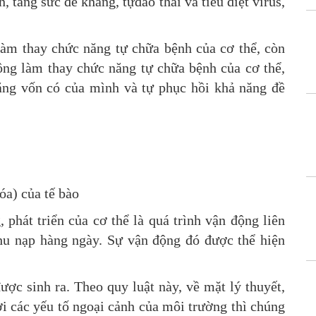
, tăng sức đề kháng, tựđào thải và tiêu diệt virus,
làm thay chức năng tự chữa bệnh của cơ thể, còn
ông làm thay chức năng tự chữa bệnh của cơ thể,
năng vốn có của mình và tự phục hồi khả năng đề
a) của tế bào
, phát triển của cơ thể là quá trình vận động liên
hu nạp hàng ngày. Sự vận động đó được thể hiện
ược sinh ra. Theo quy luật này, về mặt lý thuyết,
i các yếu tố ngoại cảnh của môi trường thì chúng