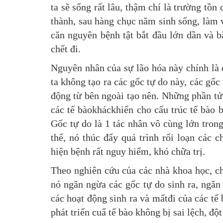
ta sẽ sống rất lâu, thậm chí là trường tồn
thành, sau hàng chục năm sinh sống, làm v
căn nguyên bệnh tật bắt đầu lớn dần và bắ
chết đi.
Nguyên nhân của sự lão hóa này chính là d
ta không tạo ra các gốc tự do này, các gốc 
động từ bên ngoài tạo nên. Những phần tử 
các tế bàokháckhiến cho cấu trúc tế bào b
Gốc tự do là 1 tác nhân vô cùng lớn tron
thể, nó thúc đẩy quá trình rối loạn các 
hiện bệnh rất nguy hiểm, khó chữa trị.
Theo nghiên cứu của các nhà khoa học, ch
nó ngăn ngừa các gốc tự do sinh ra, ngăn 
các hoạt động sinh ra và mấtđi của các tế
phát triển cuẩ tế bào không bị sai lệch, độ