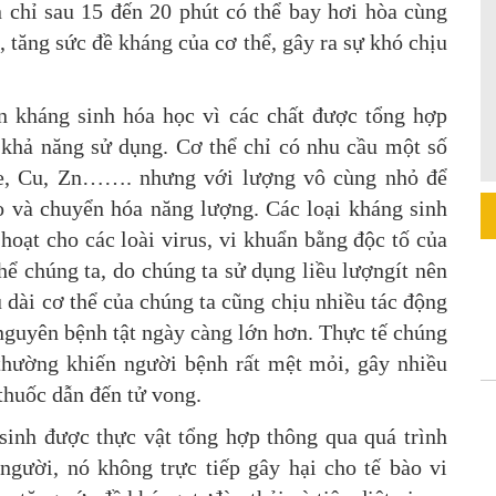
n chỉ sau 15 đến 20 phút có thể bay hơi hòa cùng
tăng sức đề kháng của cơ thể, gây ra sự khó chịu
ơn kháng sinh hóa học vì các chất được tổng hợp
 khả năng sử dụng. Cơ thể chỉ có nhu cầu một số
 Se, Cu, Zn……. nhưng với lượng vô cùng nhỏ để
ào và chuyển hóa năng lượng. Các loại kháng sinh
oạt cho các loài virus, vi khuẩn bằng độc tố của
thể chúng ta, do chúng ta sử dụng liều lượngít nên
u dài cơ thể của chúng ta cũng chịu nhiều tác động
nguyên bệnh tật ngày càng lớn hơn. Thực tế chúng
 thường khiến người bệnh rất mệt mỏi, gây nhiều
thuốc dẫn đến tử vong.
sinh được thực vật tổng hợp thông qua quá trình
người, nó không trực tiếp gây hại cho tế bào vi