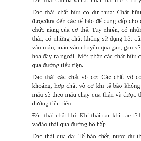
Đào thải cặn bã và các chất thải thô: Chủ 
Đào thải chất hữu cơ dư thừa: Chất hữ
đượcđưa đến các tế bào để cung cấp cho qu
chức năng của cơ thể. Tuy nhiên, có nhữ
thải, có những chất không sử dụng hết cũ
vào máu, máu vận chuyển qua gan, gan sẽ
hóa đẩy ra ngoài. Một phần các chất hữu c
qua đường tiểu tiện.
Đào thải các chất vô cơ: Các chất vô c
khoáng, hợp chất vô cơ khi tế bào không
máu sẽ theo máu chạy qua thận và được th
đường tiểu tiện.
Đào thải chất khí: Khí thải sau khi các t
vàđào thải qua đường hô hấp
Đào thải qua da: Tế bào chết, nước dư t