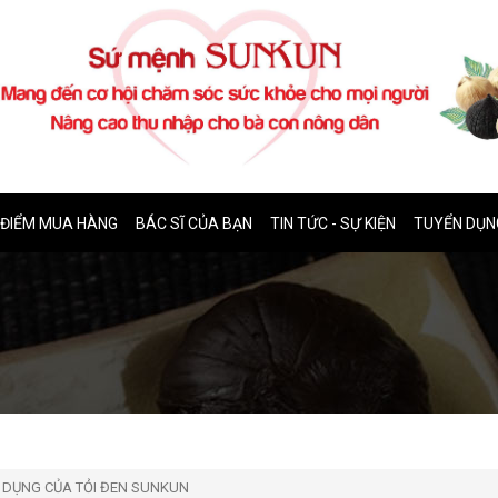
ĐIỂM MUA HÀNG
BÁC SĨ CỦA BẠN
TIN TỨC - SỰ KIỆN
TUYỂN DỤN
DỤNG CỦA TỎI ĐEN SUNKUN