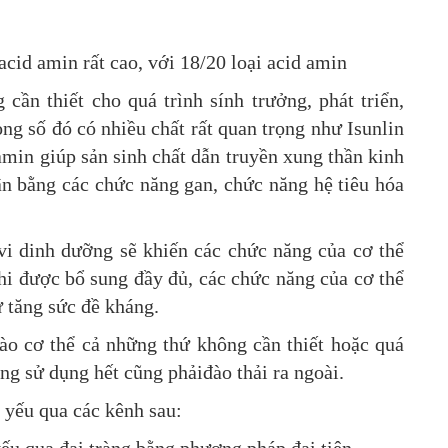
cid amin rất cao, với 18/20 loại acid amin
cần thiết cho quá trình sính trưởng, phát triển,
ong số đó có nhiều chất rất quan trọng như Isunlin
 amin giúp sản sinh chất dẫn truyền xung thần kinh
 cân bằng các chức năng gan, chức năng hệ tiêu hóa
vi dinh dưỡng sẽ khiến các chức năng của cơ thể
hi được bổ sung đầy đủ, các chức năng của cơ thể
ự tăng sức đề kháng.
vào cơ thể cả những thứ không cần thiết hoặc quá
g sử dụng hết cũng phảiđào thải ra ngoài.
 yếu qua các kênh sau: