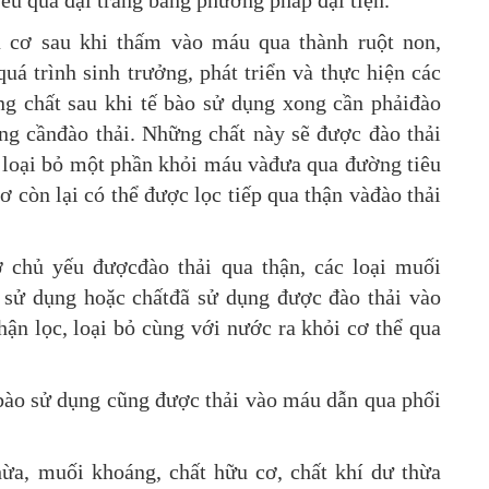
yếu qua đại tràng bằng phương pháp đại tiện.
u cơ sau khi thấm vào máu qua thành ruột non,
á trình sinh trưởng, phát triển và thực hiện các
ng chất sau khi tế bào sử dụng xong cần phảiđào
ng cầnđào thải. Những chất này sẽ được đào thải
 loại bỏ một phần khỏi máu vàđưa qua đường tiêu
ơ còn lại có thể được lọc tiếp qua thận vàđào thải
ơ chủ yếu đượcđào thải qua thận, các loại muối
 sử dụng hoặc chấtđã sử dụng được đào thải vào
ận lọc, loại bỏ cùng với nước ra khỏi cơ thể qua
ế bào sử dụng cũng được thải vào máu dẫn qua phổi
hừa, muối khoáng, chất hữu cơ, chất khí dư thừa