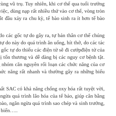
 cùng vũ trụ. Tuy nhiên, khi cơ thể qua tuổi trưởng
iệc, dùng nạp rất nhiều thứ vào cơ thể, vòng tròn
t đầu xảy ra chu kỳ, tế bào sinh ra ít hơn tế bào
o các gốc tự do gây ra, tự bản thân cơ thể chúng
tự do này do quá trình ăn uống, hít thở, do các tác
gốc tự do thiếu các điện tử sẽ đi cướpđiện tử của
ị tổn thương và dễ dàng bị các nguy cơ bệnh tật.
g nhóm căn nguyên rối loạn các chức năng của cơ
chức năng rất nhanh và thường gây ra những biểu
ất SAC có khả năng chống oxy hóa rất tuyệt vời,
ngừa quá trình lão hóa của tế bảo, giúp cân bằng
 bào, ngăn ngừa quá trình sao chép và sinh trưởng,
t biến…..