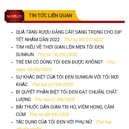
TIN TỨC LIÊN QUAN
QUÀ TẶNG RƯỢU ĐẲNG CẤP, SANG TRỌNG CHO DỊP
TẾT NHÂM DẦN 2022
- Thứ tư 05/01/2022
TÌM HIỂU VỀ THỜI GIAN LÊN MEN TỎI ĐEN
SUNKUN
- Thứ tư 16/09/2020
TRẺ EM CÓ DÙNG TỎI ĐEN ĐƯỢC KHÔNG?
- Thứ
năm 10/09/2020
SỰ KHÁC BIỆT CỦA TỎI ĐEN SUNKUN VỚI TỎI NƠI
KHÁC
- Thứ hai 07/09/2020
BÍ QUYẾT PHÂN BIỆT TỎI ĐEN ĐẠT CHUẨN, CHẤT
LƯỢNG
- Thứ ba 01/09/2020
BÀI THUỐC DÂN GIAN TRỊ HO, VIÊM HỌNG, CẢM
CÚM
- Thứ tư 06/05/2020
TÁC DỤNG CỦA TỎI ĐEN VỚI PHỤ NỮ
- Thứ hai