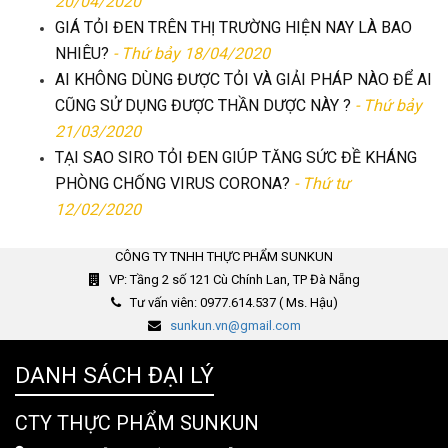
20/04/2020
GIÁ TỎI ĐEN TRÊN THỊ TRƯỜNG HIỆN NAY LÀ BAO
NHIÊU?
- Thứ bảy 18/04/2020
AI KHÔNG DÙNG ĐƯỢC TỎI VÀ GIẢI PHÁP NÀO ĐỂ AI
CŨNG SỬ DỤNG ĐƯỢC THẦN DƯỢC NÀY ?
- Thứ bảy
21/03/2020
TẠI SAO SIRO TỎI ĐEN GIÚP TĂNG SỨC ĐỀ KHÁNG
PHÒNG CHỐNG VIRUS CORONA?
- Thứ tư
12/02/2020
CÔNG TY TNHH THỰC PHẨM SUNKUN
VP: Tầng 2 số 121 Cù Chính Lan, TP Đà Nẵng
Tư vấn viên: 0977.614.537 ( Ms. Hậu)
sunkun.vn@gmail.com
DANH SÁCH ĐẠI LÝ
CTY THỰC PHẨM SUNKUN