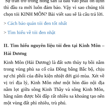
Sự trăn trở trong nông sản là đầu vào phải ổn định
thì đầu ra mới luôn đảm bảo. Vậy vì sao chúng tôi
chọn tỏi KINH MÔN? Bài viết sau sẽ là câu trả lời.
>
Cách bảo quản tỏi đen tốt nhất
>
Tìm hiểu về tỏi đen nhật
II. Tìm hiểu nguyên liệu tỏi đen tại Kinh Môn –
Hải Dương
Kinh Môn (Hải Dương) là đất sơn thủy tụ bồi nằm
trong vùng phù sa cổ của Đồng bằng Bắc bộ, chịu
sự chi phối của điều kiện nhiệt đới gió mùa. Xét về
vị trí địa lý,
Kinh Môn như một hòn đảo nội địa
nằm lọt giữa sông
Kinh
Thầy và sông Kinh Môn,
hằng năm được bồi đắp rất nhiều sa khoáng tạo nên
một vùng đất phì nhiêu, trù phú.