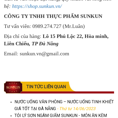
hệ:
https://shop.sunkun.vn/
CÔNG TY TNHH THỰC PHẨM SUNKUN
Tư vấn viên: 0989.274.727 (Mr.Luân)
Địa chỉ của hàng:
Lô 15 Phú Lộc 22, Hòa minh,
Liên Chiểu
, TP Đà Nẵng
Email: sunkun.vn@gmail.com
TIN TỨC LIÊN QUAN
NƯỚC UỐNG VĂN PHÒNG – NƯỚC UỐNG TINH KHIẾT
GIÁ TỐT TẠI ĐÀ NẴNG
- Thứ tư 14/06/2023
TỎI LÝ SƠN NGÂM GIẤM SUNKUN - MÓN ĂN KÈM