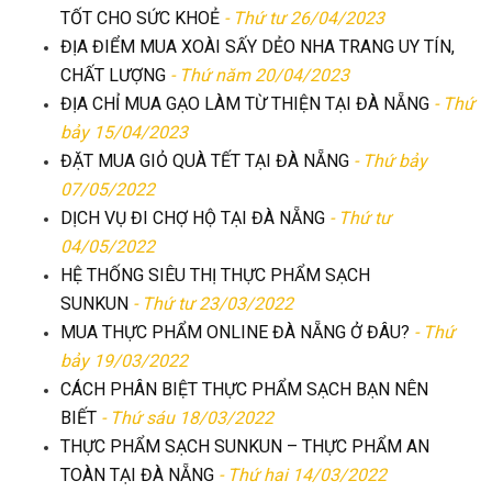
TỐT CHO SỨC KHOẺ
- Thứ tư 26/04/2023
ĐỊA ĐIỂM MUA XOÀI SẤY DẺO NHA TRANG UY TÍN,
CHẤT LƯỢNG
- Thứ năm 20/04/2023
ĐỊA CHỈ MUA GẠO LÀM TỪ THIỆN TẠI ĐÀ NẴNG
- Thứ
bảy 15/04/2023
ĐẶT MUA GIỎ QUÀ TẾT TẠI ĐÀ NẴNG
- Thứ bảy
07/05/2022
DỊCH VỤ ĐI CHỢ HỘ TẠI ĐÀ NẴNG
- Thứ tư
04/05/2022
HỆ THỐNG SIÊU THỊ THỰC PHẨM SẠCH
SUNKUN
- Thứ tư 23/03/2022
MUA THỰC PHẨM ONLINE ĐÀ NẴNG Ở ĐÂU?
- Thứ
bảy 19/03/2022
CÁCH PHÂN BIỆT THỰC PHẨM SẠCH BẠN NÊN
BIẾT
- Thứ sáu 18/03/2022
THỰC PHẨM SẠCH SUNKUN – THỰC PHẨM AN
TOÀN TẠI ĐÀ NẴNG
- Thứ hai 14/03/2022