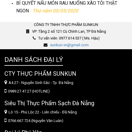
BÍ QUYẾT NẤU MÓN RAU MUỐNG XÀO TỎI THẬT
NGON
- Thứ năm 05/03/2020
CÔNG TY TNHH THỰC PHẨM SUNKUN
VP: Tầng 2 số 121 Cù Chính Lan, TP Đà Nẵng
Tư vấn viên: 0977.614.537 ( Ms. Hậu)
sunkun.vn@gmail.com
DANH SÁCH ĐẠI LÝ
CTY THỰC PHẨM SUNKUN
A4.27 - Nguyễn Sinh Sắc - Tp. Đà Nẵng
0989.27.47.27 (HOTLINE)
Siêu Thị Thực Phẩm Sạch Đà Nẵng
Lô 15 - Phú Lộc 22 - Liên chiểu - Đầ Nẵng
0766.667.724 (Nguyễn Văn Luân)