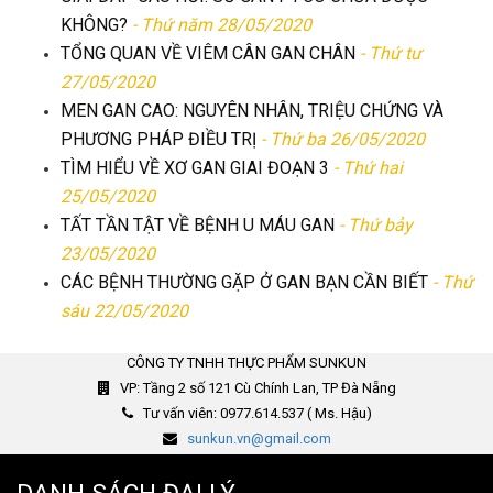
KHÔNG?
- Thứ năm 28/05/2020
TỔNG QUAN VỀ VIÊM CÂN GAN CHÂN
- Thứ tư
27/05/2020
MEN GAN CAO: NGUYÊN NHÂN, TRIỆU CHỨNG VÀ
PHƯƠNG PHÁP ĐIỀU TRỊ
- Thứ ba 26/05/2020
TÌM HIỂU VỀ XƠ GAN GIAI ĐOẠN 3
- Thứ hai
25/05/2020
TẤT TẦN TẬT VỀ BỆNH U MÁU GAN
- Thứ bảy
23/05/2020
CÁC BỆNH THƯỜNG GẶP Ở GAN BẠN CẦN BIẾT
- Thứ
sáu 22/05/2020
CÔNG TY TNHH THỰC PHẨM SUNKUN
VP: Tầng 2 số 121 Cù Chính Lan, TP Đà Nẵng
Tư vấn viên: 0977.614.537 ( Ms. Hậu)
sunkun.vn@gmail.com