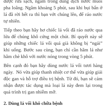
được rửa sạch, ngâm trong dung dịch nước muối
pha loãng. Ngâm khoảng 5 phút, sau khi bụi bẩn ở
lá đã rời hết ra thì bạn vớt chúng lên, để ráo nước
tự nhiên.
Tiếp theo bạn hãy hơ chiếc lá vối đã ráo nước qua
lửa để chúng khô cứng một chút. Bí quyết này sẽ
giúp những chiếc lá vối quá già không bị “ngái”
khi uống. Bước sau cùng, bạn chỉ cần hãm lá như
hãm chè khô với nước nóng trong vòng 5 phút.
Bên cạnh đó bạn hãy dùng nước lá vối tươi hàng
ngày. Nó vừa giúp thanh nhiệt cơ thể vừa giúp giải
độc gan và hỗ trợ điều trị bệnh. Từ đó, bạn sẽ cảm
nhận được tác dụng mà loại lá này đem lại trong
quá trình trị gan nhiễm mỡ.
2. Dùng lá vối khô chữa bệnh