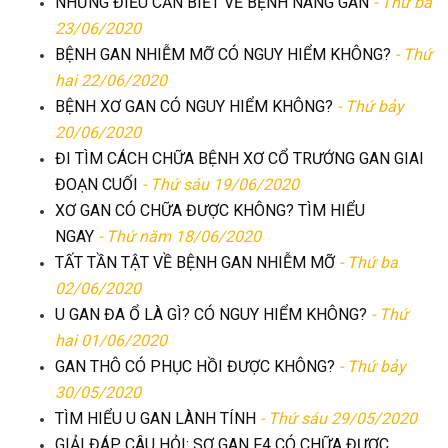
NHỮNG ĐIỀU CẦN BIẾT VỀ BỆNH NANG GAN
- Thứ ba
23/06/2020
BỆNH GAN NHIỄM MỠ CÓ NGUY HIỂM KHÔNG?
- Thứ
hai 22/06/2020
BỆNH XƠ GAN CÓ NGUY HIỂM KHÔNG?
- Thứ bảy
20/06/2020
ĐI TÌM CÁCH CHỮA BỆNH XƠ CỔ TRƯỚNG GAN GIAI
ĐOẠN CUỐI
- Thứ sáu 19/06/2020
XƠ GAN CÓ CHỮA ĐƯỢC KHÔNG? TÌM HIỂU
NGAY
- Thứ năm 18/06/2020
TẤT TẦN TẬT VỀ BỆNH GAN NHIỄM MỠ
- Thứ ba
02/06/2020
U GAN ĐA Ổ LÀ GÌ? CÓ NGUY HIỂM KHÔNG?
- Thứ
hai 01/06/2020
GAN THÔ CÓ PHỤC HỒI ĐƯỢC KHÔNG?
- Thứ bảy
30/05/2020
TÌM HIỂU U GAN LÀNH TÍNH
- Thứ sáu 29/05/2020
GIẢI ĐÁP CÂU HỎI: SƠ GAN F4 CÓ CHỮA ĐƯỢC