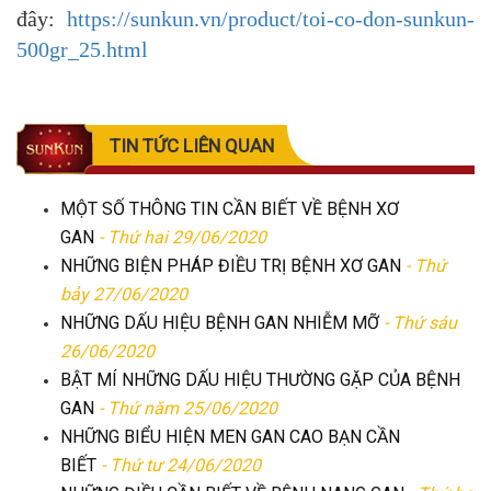
đây:
https://sunkun.vn/product/toi-co-don-sunkun-
500gr_25.html
TIN TỨC LIÊN QUAN
MỘT SỐ THÔNG TIN CẦN BIẾT VỀ BỆNH XƠ
GAN
- Thứ hai 29/06/2020
NHỮNG BIỆN PHÁP ĐIỀU TRỊ BỆNH XƠ GAN
- Thứ
bảy 27/06/2020
NHỮNG DẤU HIỆU BỆNH GAN NHIỄM MỠ
- Thứ sáu
26/06/2020
BẬT MÍ NHỮNG DẤU HIỆU THƯỜNG GẶP CỦA BỆNH
GAN
- Thứ năm 25/06/2020
NHỮNG BIỂU HIỆN MEN GAN CAO BẠN CẦN
BIẾT
- Thứ tư 24/06/2020