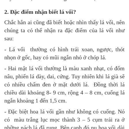
2. Đặc điểm nhận biết lá vối?
Chắc hẳn ai cũng đã biết hoặc nhìn thấy lá vối, nên
chúng ta có thể nhận ra đặc điểm của lá vối như
sau:
- Lá vối thường có hình trái xoan, ngược, thót
nhọn ở gốc, hay có mũi ngắn nhỏ ở chóp lá.
- Hai mặt lá vối thường là màu xanh nhạt, có đốm
nâu, phiến lá dày, dai, cứng. Tuy nhiên khi lá già sẽ
có nhiều chấm đen ở mặt dưới lá. Đồng thời lá
chiều dài khoảng 8- 9 cm, rộng 4 – 8 cm, cuống lá
ngắn khoảng 1 đến 1,5 cm.
- Đặc biệt hoa lá vối gần như không có cuống. Nó
có màu trắng lục mọc thành 3 – 5 cụm trải ra ở
những nách lá đã rụng. Bên cạnh đó nụ hoa vối dài